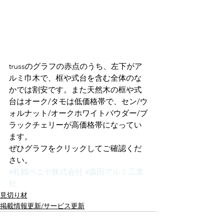
trussのグラフの赤点のうち、左下がア
ルミ巾木で、框や式台を含む全体のな
かでは割安です。また天然木の框や式
台はオーク/タモは低価格帯で、セン/ウ
ォルナット/オークホワイトパウダー/ブ
ラックチェリーが高価格帯になってい
ます。
ぜひグラフをクリックしてご確認くだ
さい。
#札鶴ベニヤ株式会社
#森田アルミ工業
社
見切り材
掲載情報更新/サービス更新