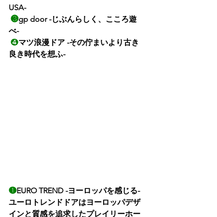
USA-
❸
gp door -じぶんらしく、こころ遊
べ-
❹
マツ浪漫ドア -その佇まいより古き
良き時代を想ふ-
❶
EURO TREND -ヨーロッパを感じる-
ユーロトレンドドアはヨーロッパデザ
インと質感を追求したプレイリーホー