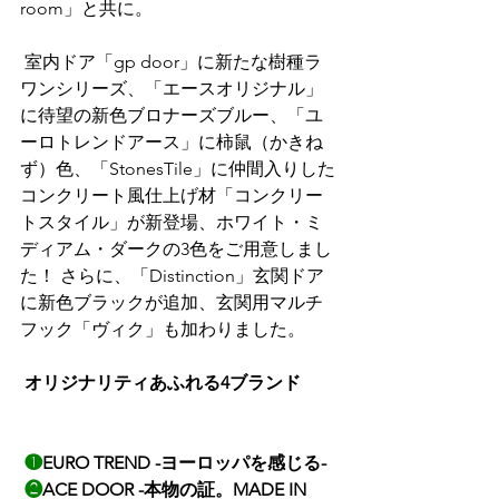
room」と共に。
 室内ドア「gp door」に新たな樹種ラ
ワンシリーズ、「エースオリジナル」
に待望の新色ブロナーズブルー、「ユ
ーロトレンドアース」に柿鼠（かきね
ず）色、「StonesTile」に仲間入りした
コンクリート風仕上げ材「コンクリー
トスタイル」が新登場、ホワイト・ミ
ディアム・ダークの3色をご用意しまし
た！ さらに、「Distinction」玄関ドア
に新色ブラックが追加、玄関用マルチ
フック「ヴィク」も加わりました。
オリジナリティあふれる4ブランド
❶
EURO TREND -ヨーロッパを感じる-
❷
ACE DOOR -本物の証。MADE IN 