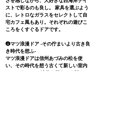
さを感じながら、大好きな西海岸テイ
ストで彩るのも良し。 家具を選ぶよう
に、レトロなガラスをセレクトして自
宅カフェ風もあり。それぞれの遊びこ
ころをくすぐるドアです。 
❹マツ浪漫ドア -その佇まいより古き良
き時代を想ふ-
マツ浪漫ドアは信州あづみの松を使
い、その時代を想う古くて新しい室内
ドアです。 その時代を想うべく框は
柾目、鏡板は横板目をデザインに採
用。 木目を活かした仕上げも良し、塗
りつぶしても良し。
 truss［トラス］サービスサイトへ
住宅用防水部材
FIX窓