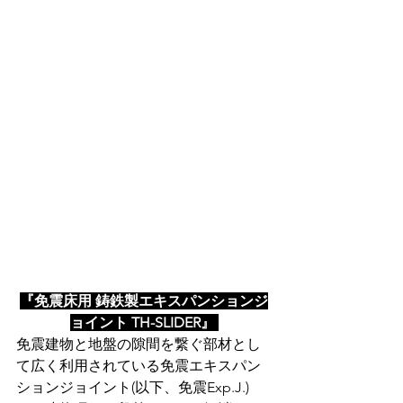
『免震床用 鋳鉄製エキスパンションジ
ョイント TH-SLIDER』
免震建
物と地盤の隙間を繋ぐ部材とし
て広く利用されている免震エキスパン
ションジョイント(以下、免震Exp.J.)