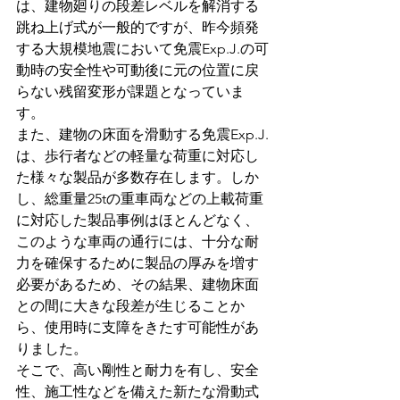
は、建物廻りの段差レベルを解消する
跳ね上げ式が一般的ですが、昨今頻発
する大規模地震において免震Exp.J.の可
動時の安全性や可動後に元の位置に戻
らない残留変形が課題となっていま
す。
また、建物の床面を滑動する免震Exp.J.
は、歩行者などの軽量な荷重に対応し
た様々な製品が多数存在します。しか
し、総重量25tの重車両などの上載荷重
に対応した製品事例はほとんどなく、
このような車両の通行には、十分な耐
力を確保するために製品の厚みを増す
必要があるため、その結果、建物床面
との間に大きな段差が生じることか
ら、使用時に支障をきたす可能性があ
りました。
そこで、高い剛性と耐力を有し、安全
性、施工性などを備えた新たな滑動式