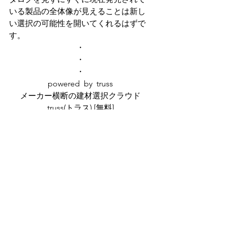
いる製品の全体像が見えることは新し
い選択の可能性を開いてくれるはずで
す。
・
・
・
powered  by  truss
メーカー横断の建材選択クラウド
truss(トラス) [無料]
https://truss.co.jp/
・
・
・
・
断熱材
掲載情報更新/サービス更新