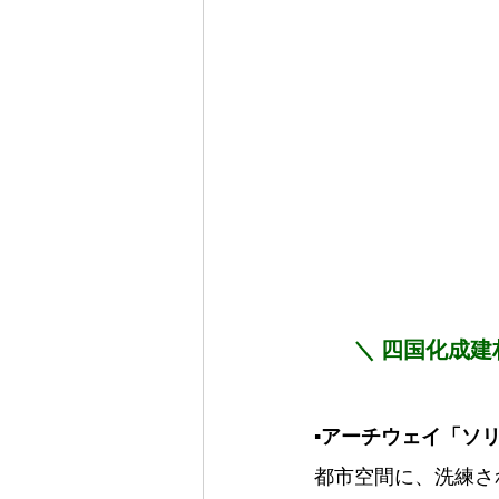
＼ 四国化成
▪️アーチウェイ「ソ
都市空間に、洗練さ