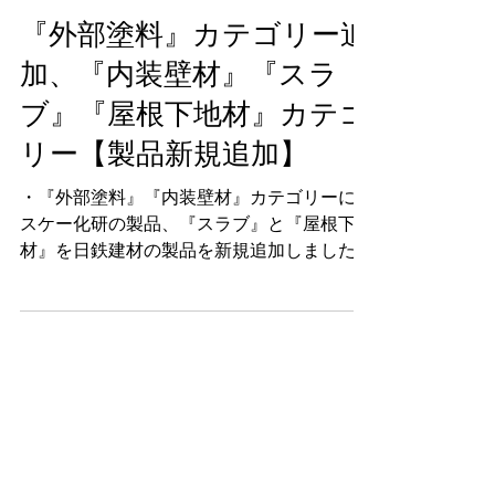
2019年9月27日
スラブ
『外部塗料』カテゴリー追
加、『内装壁材』『スラ
ブ』『屋根下地材』カテゴ
リー【製品新規追加】
・『外部塗料』『内装壁材』カテゴリーにエ
スケー化研の製品、『スラブ』と『屋根下地
材』を日鉄建材の製品を新規追加しました。
外部塗料ではエスケー化研のローラー塗装と
スポンジを使ってエイジング風の豪華仕上げ
が可能になる「ファインFR工法EX」や、遮
熱性能の高い「クールテクト工法」等、意匠
性と遮熱性の高い商品を掲載しております。