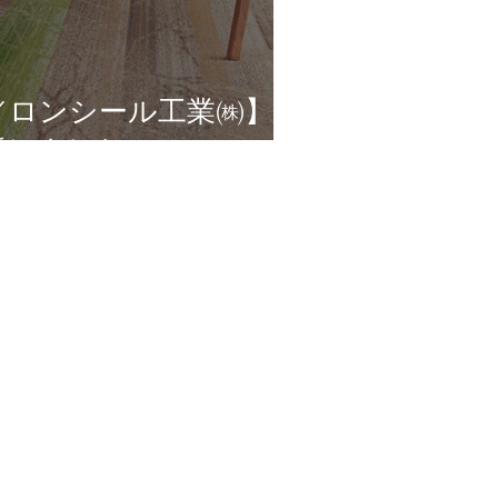
／ロンシール工業㈱】の
新しました。