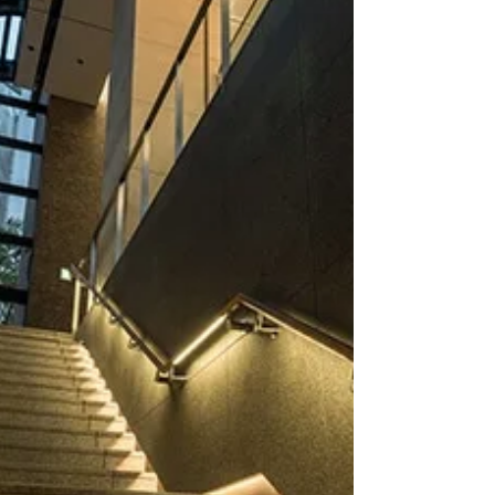
情報を更新しました。
《NEW》 情報更新のお知らせ！ ＼『ATXシ
リーズ』に新色追加！ ／ 最近のトレンドカ
ラーである「マットブラウン」を2024年6月
より発売！ 四国化成建材株式会社が一昨年
より進めてきた、景観エクステリア商品の
カラーバリエーション充実がさらに広がって
います。 『ATXシリーズ』 シンプルなスク
エアデザインで、レール仕様やキャスター仕
様、角地仕様など汎用性の 高い大型アコー
ディオン門扉です。 ①サイズバリエーショ
ンは3タイプ×カラー3色。 ②高い耐久性を実
現するしっかりとした本体構造。 ③連結金
具が見えない美しい仕上がり。 ④人や自転
車の出入りが頻繁にある現場に最適な親子開
きタイプ。