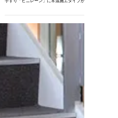
《NEW》 情報更新のお知らせ！ 低炭素社会
実現のために 長年親しまれてきた歩行補助
手すり「ビニレーン」に常温施工タイプが新
登場！ 笠木を温めなくても施工ができる、
環境に配慮した手すりです。 壁保護材にカ
ラーを追加！ ストレッチャーの衝撃から守
るストレッチャーガードと、コーナー保護
材、壁見切り材にカラーが追加されました。
・コーナー保護材 セフティ
ーコーナー SFT ・手すり兼
用ストレッチャーガード セフティーライン
ソフト FWR ・ストレッチャ
ーガード セフティーラインソフト FW
・壁見切り材 セフティーモ
ール FW-25 ・壁見切り材 セ
フティーモール FW-40