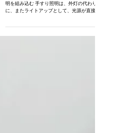
≪NEW≫ 情報更新のお知らせ！ 手すりに照
明を組み込む 手すり照明は、外灯の代わり
に、またライトアップとして、光源が直接目
に入らず効率的に道を明るく照らす手法とし
て注目されています。 2010年に最初の手す
り照明を設置してから、ナカ工業の手すり照
明は、LEDの進化とともに手すりの種類や
LED灯具のバリエーションを幅広く展開して
きました。豊富な施工実績と経験をもとに、
空間に合わせたライティングをお手伝いしま
す。 ナカ工業が提供する点検口シリーズ
「ハイハッチ」および「ウォールハッチ」
は、確かな技術で建物の安心を支える製品群
です。 天井点検口「ハイハッチ」は、目立
たないスリムな目地タイプから施工性に優れ
た額縁タイプまで、多彩なラインナップを展
開。気密性や耐風圧性能を備えた タイプも
ご用意しております 。 公共建築協会評価品