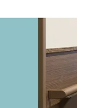
を更新しました。
《NEW》 情報更新のお知らせ！ 昭和29年に
ナカ式ノンスリップの特許を取得 創業者 中
博光さんが凍った階段で滑って転倒した人を
見かけ、安全に昇降する方法はないかと考え
て生まれたのが「ナカ式ノンスリップ」のち
のハイステップの原型だそうです。 1959年
に「すべり止めの発明考案」で発明協会全国
発明賞を受けてから改良を重ね、目的・用途
に合わせたラインナップが多くあります。ノ
ンスリップにLED照明を組み込んだアイテ
ム、防災にも役立つ蓄光ライン入りノンスリ
ップなど。 廊下・階段手すり 樹脂手すりの
スタンダード。ブラケットや支柱も豊富にラ
インナップしています。溝幅がスリムにな
り、目隠しチューブも不要です。 ハイエン
ド廊下・階段手すり バイオマス原材料を配
合！さらにカラーやパーツデザインにもこだ