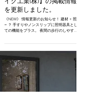
2024年9月4日
内部手すり・フェンス
【ナカ工業㈱／名古屋モザ
イク工業(株)】の掲載情報
を更新しました。
《NEW》 情報更新のお知らせ！ 建材 + 照明
= ？ 手すりやノンスリップに照明器具とし
ての機能をプラス。 夜間の歩行のしやすさ
だけでなく、 イルミネーションとして建物
や 空間のライトアップにも効果的です。 普
遍の美と不変の美しさ 世界中から集めた