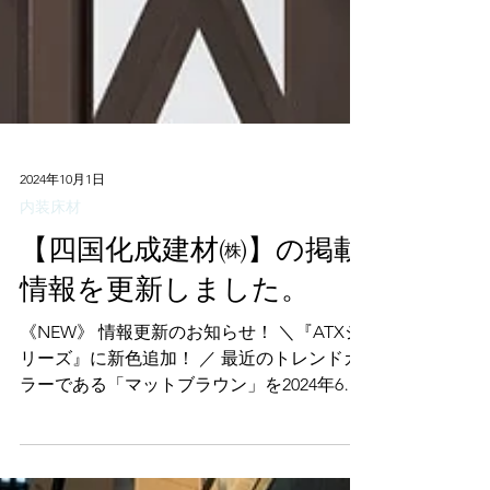
2024年10月1日
内装床材
【四国化成建材㈱】の掲載