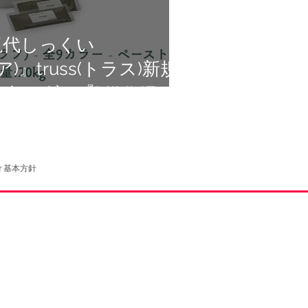
現代しっくい
ア)』truss(トラス)新規
タログ』『MILIME』
ツネ工業】『Q-
vitファミリ配布開始
ィ基本方針