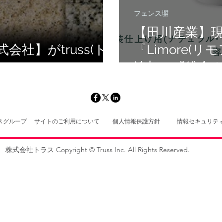
フェンス塀
【田川産業】
社】がtruss(ト
『Limore(リモ
追加！『総合カ
更新！／【スガ
railing』Re
スグループ
サイトのご利用について
個人情報保護方針
情報セキュリテ
株式会社トラス Copyright © Truss Inc. All Rights Reserved.