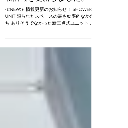
載情報を更新しました。
≪NEW≫ 情報更新のお知らせ！ SHOWER
UNIT 限られたスペースの最も効率的なかた
ち ありそうでなかった新三点式ユニット 浴
室空間の新しいスタイルとしてご紹介するの
がスピリチュアルモードのシステムシャワー
モジュール「SSMシリーズ」です。 SSMは
衛生面でも優れたテンパーガラス仕様のシャ
ワーブースを用いることでしっかり乾湿を分
離。同線を重ねることでトイレも洗面も狭さ
を感じさせません。 そのため、空間を有効
活用出来るだけでなく、清潔感やグレード感
もUP。乾湿分離もキチンとできるためトイ
レの床を濡らすこともありません。 SSMと
いう新たな選択肢で入居者様の満足度を大幅
に向上させることが可能です。