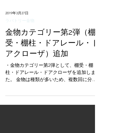
2019年3月27日
ラバトリー金物
金物カテゴリー第2弾（棚
受・棚柱・ドアレール・ド
アクローザ）追加
・金物カテゴリー第2弾として、棚受・棚
柱・ドアレール・ドアクローザを追加しまし
た。 金物は種類が多いため、複数回に分け
て追加します。第2弾として棚受・棚柱、ド
アレール、ドアクローザの3カテゴリーを追
加しました。 Topページの「建具部材」「家
具・収納部材」からアクセスいただけます。
対応する扉の種類や耐荷重などで検索するこ