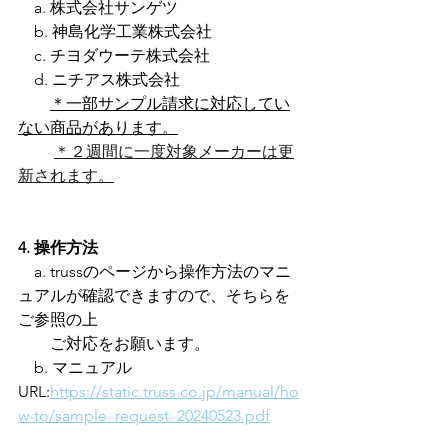
　a. 株式会社サンゲツ
　b. 神島化学工業株式会社
　c. チヨダウーテ株式会社
　d. ニチアス株式会社
＊一部サンプル請求に対応してい
ない商品があります。
＊２週間に一度対象メーカーは更
新されます。
4. 操作方法
　a. trussのページから操作方法のマニ
ュアルが確認できますので、そちらを
ご参照の上
　　ご対応をお願います。
　b. マニュアル
URL:
https://static.truss.co.jp/manual/ho
w-to/sample_request_20240523.pdf