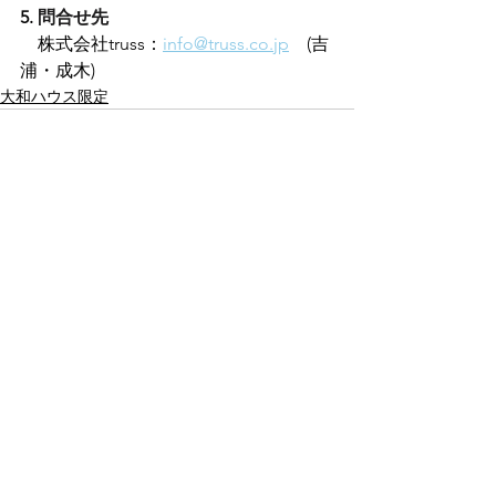
5. 
問合せ先
　株式会社truss：
info@truss.co.jp
　(吉
浦・成木)
大和ハウス限定
関連記事