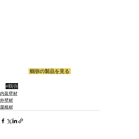
 鶴弥の製品を見る
#鶴弥
内装壁材
外壁材
屋根材